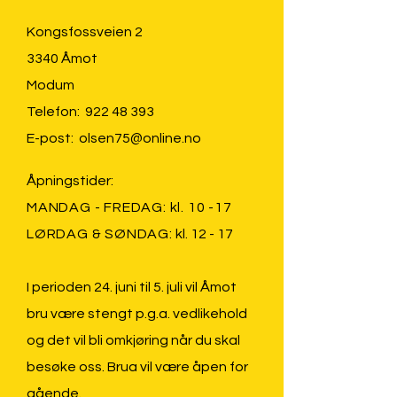
Kongsfossveien 2
3340 Åmot
Modum
Telefon:
922 48 393
E-post:
olsen75@online.no
Åpningstider:
MANDAG - FREDAG: kl. 10 -17
LØRDAG & SØNDAG:
kl. 12 - 17
I perioden 24. juni til 5. juli vil Åmot
bru være stengt p.g.a. vedlikehold
og det vil bli omkjøring når du skal
besøke oss. Brua vil være åpen for
gående.