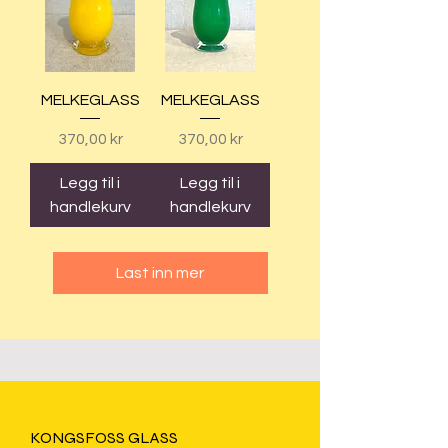
MELKEGLASS
MELKEGLASS
Pris
Pris
370,00 kr
370,00 kr
Legg til i
Legg til i
handlekurv
handlekurv
Last inn mer
KONGSFOSS GLASS