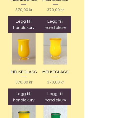
Pris
Pris
370,00 kr
370,00 kr
Legg til i
Legg til i
handlekurv
handlekurv
MELKEGLASS
MELKEGLASS
Pris
Pris
370,00 kr
370,00 kr
Legg til i
Legg til i
handlekurv
handlekurv