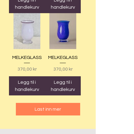
handlekurv
handlekurv
MELKEGLASS
MELKEGLASS
Pris
Pris
370,00 kr
370,00 kr
Legg til i
Legg til i
handlekurv
handlekurv
Last inn mer