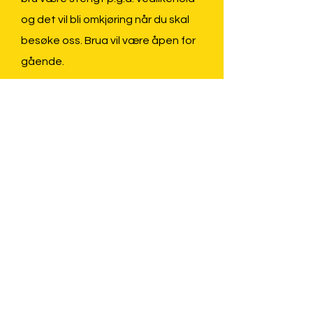
og det vil bli omkjøring når du skal
besøke oss. Brua vil være åpen for
gående.
Les her hvor du kan kjøre:
https://www.modum.kommune.no/n
yheter-forside/2026-06-18-amot-
bru-stengt-24.-juni-til-5.-juli
INFORMASJON
I glasshytta kan du oppleve
glassblåsing og ta deg en titt i den
fargerike glassbutikken.
Dersom du ønsker å besøke glasshytta
utenom ordinære åpningstider, ta