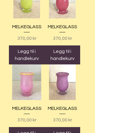
MELKEGLASS
MELKEGLASS
Pris
Pris
370,00 kr
370,00 kr
Legg til i
Legg til i
handlekurv
handlekurv
MELKEGLASS
MELKEGLASS
Pris
Pris
370,00 kr
370,00 kr
Legg til i
Legg til i