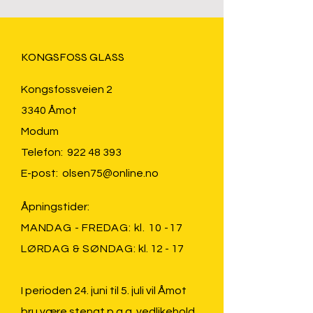
KONGSFOSS GLASS
Kongsfossveien 2
3340 Åmot
Modum
Telefon:
922 48 393
E-post:
olsen75@online.no
Åpningstider:
MANDAG - FREDAG: kl. 10 -17
LØRDAG & SØNDAG:
kl. 12 - 17
I perioden 24. juni til 5. juli vil Åmot
bru være stengt p.g.a. vedlikehold