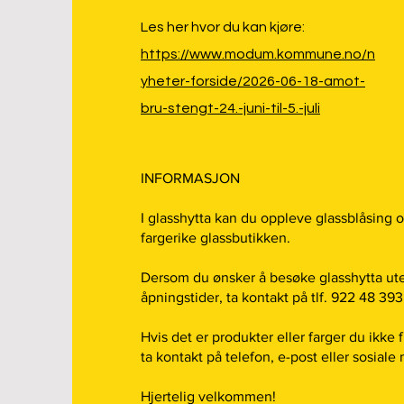
Les her hvor du kan kjøre:
https://www.modum.kommune.no/n
yheter-forside/2026-06-18-amot-
bru-stengt-24.-juni-til-5.-juli
INFORMASJON
I glasshytta kan du oppleve glassblåsing og
fargerike glassbutikken.
Dersom du ønsker å besøke glasshytta u
åpningstider, ta kontakt på tlf. 922 48 393
Hvis det er produkter eller farger du ikke f
ta kontakt på telefon, e-post eller sosiale
Hjertelig velkommen!