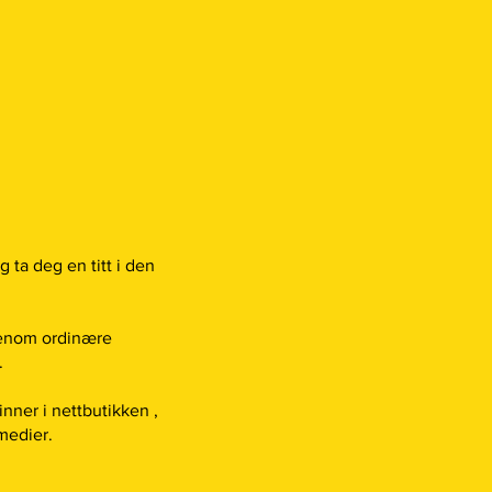
 ta deg en titt i den
tenom ordinære
.
inner i nettbutikken ,
 medier.