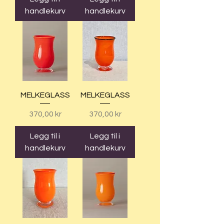
handlekurv
handlekurv
MELKEGLASS
MELKEGLASS
Pris
Pris
370,00 kr
370,00 kr
Legg til i
Legg til i
handlekurv
handlekurv