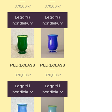
Pris
Pris
370,00 kr
370,00 kr
Legg til i
Legg til i
handlekurv
handlekurv
MELKEGLASS
MELKEGLASS
Pris
Pris
370,00 kr
370,00 kr
Legg til i
Legg til i
handlekurv
handlekurv