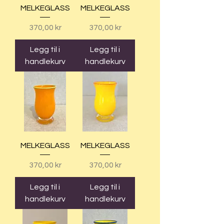
MELKEGLASS
MELKEGLASS
Pris
Pris
370,00 kr
370,00 kr
Legg til i
Legg til i
handlekurv
handlekurv
MELKEGLASS
MELKEGLASS
Pris
Pris
370,00 kr
370,00 kr
Legg til i
Legg til i
handlekurv
handlekurv