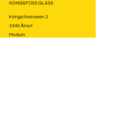
KONGSFOSS GLASS
Kongsfossveien 2
3340 Åmot
Modum
Telefon:
922 48 393
E-post:
olsen75@online.no
Åpningstider:
MANDAG - FREDAG: kl. 10 -17
LØRDAG & SØNDAG:
kl. 12 - 17
I perioden 24. juni til 5. juli vil Åmot
bru være stengt p.g.a. vedlikehold
og det vil bli omkjøring når du skal
besøke oss. Brua vil være åpen for