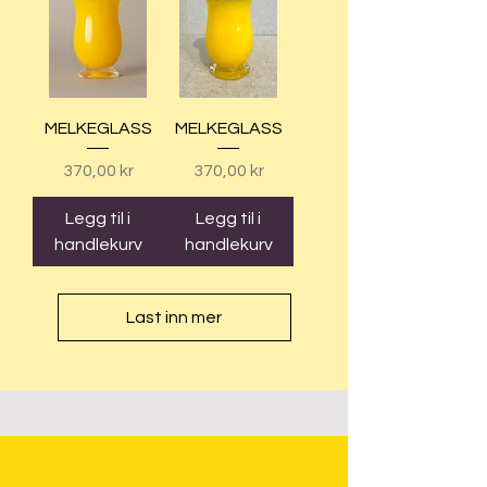
MELKEGLASS
MELKEGLASS
Pris
Pris
370,00 kr
370,00 kr
Legg til i
Legg til i
handlekurv
handlekurv
Last inn mer