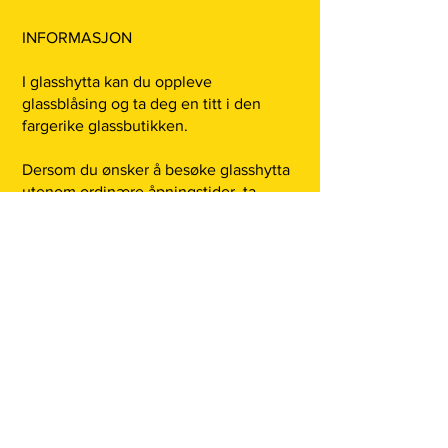
INFORMASJON
I glasshytta kan du oppleve
glassblåsing og ta deg en titt i den
fargerike glassbutikken.
Dersom du ønsker å besøke glasshytta
utenom ordinære åpningstider, ta
kontakt på tlf.
922 48 393
.
Hvis det er produkter eller farger du
ikke finner i nettbutikken , ta kontakt på
telefon, e-post eller sosiale medier.
Hjertelig velkommen!
KJØPSBETINGELSER
LEVERING OG FRAKT