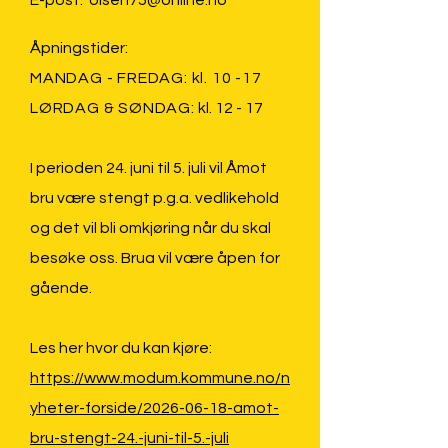
E-post:
olsen75@online.no
Åpningstider:
MANDAG - FREDAG: kl. 10 -17
LØRDAG & SØNDAG:
kl. 12 - 17
I perioden 24. juni til 5. juli vil Åmot
bru være stengt p.g.a. vedlikehold
og det vil bli omkjøring når du skal
besøke oss. Brua vil være åpen for
gående.
Les her hvor du kan kjøre:
https://www.modum.kommune.no/n
yheter-forside/2026-06-18-amot-
bru-stengt-24.-juni-til-5.-juli