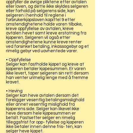
oppfyller de øvrige pliktene etter avtalen
eller loven, og dette ikke skyldes selgeren
eller forhold på selgerens side, kan
selgeren i henhold til reglene i
forbrukerkjøpsloven kapittel 9 etter
omstendighetene holde varen tilbake,
kreve oppfyllelse av avtalen, kreve
avtalen hevet samt kreve erstatning fra
kjøperen. Selgeren vil også etter
omstendighetene kunne kreve renter
ved forsinket betaling, inkassogebyr og et
rimelig gebyr ved uavhentede varer.
• Oppfyllelse
Selger kan fastholde kjøpet og kreve at
kjøperen betaler kjøpesummen. Er varen
ikke levert, taper selgeren sin rett dersom
han venter urimelig lenge med å fremme
kravet.
• Heving
Selger kan heve avtalen dersom det
foreligger vesentlig betalingsmislighold
eller annet vesentlig mislighold fra
kjøperens side. Selger kan likevel ikke
heve dersom hele kjøpesummen er
betalt. Fastsetter selger en rimelig
tilleggsfrist for opp- fyllelse og kjøperen
ikke betaler innen denne fris- ten, kan
selger heve kjøpet.