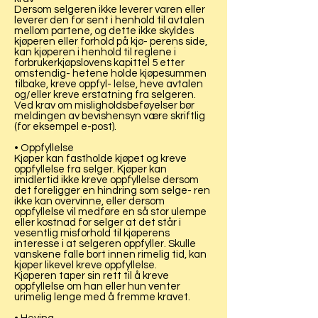
Dersom selgeren ikke leverer varen eller
leverer den for sent i henhold til avtalen
mellom partene, og dette ikke skyldes
kjøperen eller forhold på kjø- perens side,
kan kjøperen i henhold til reglene i
forbrukerkjøpslovens kapittel 5 etter
omstendig- hetene holde kjøpesummen
tilbake, kreve oppfyl- lelse, heve avtalen
og/eller kreve erstatning fra selgeren.
Ved krav om misligholdsbeføyelser bør
meldingen av bevishensyn være skriftlig
(for eksempel e-post).
• Oppfyllelse
Kjøper kan fastholde kjøpet og kreve
oppfyllelse fra selger. Kjøper kan
imidlertid ikke kreve oppfyllelse dersom
det foreligger en hindring som selge- ren
ikke kan overvinne, eller dersom
oppfyllelse vil medføre en så stor ulempe
eller kostnad for selger at det står i
vesentlig misforhold til kjøperens
interesse i at selgeren oppfyller. Skulle
vanskene falle bort innen rimelig tid, kan
kjøper likevel kreve oppfyllelse.
Kjøperen taper sin rett til å kreve
oppfyllelse om han eller hun venter
urimelig lenge med å fremme kravet.