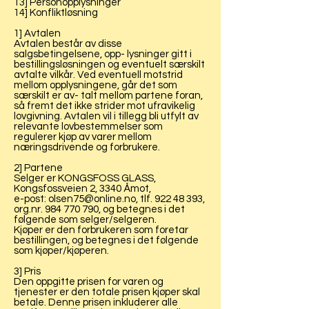
13] Personopplysninger
14]
Konfliktløsning
1] Avtalen
Avtalen består av disse
salgsbetingelsene, opp- lysninger gitt i
bestillingsløsningen og eventuelt særskilt
avtalte vilkår. Ved eventuell motstrid
mellom opplysningene, går det som
særskilt er av- talt mellom partene foran,
så fremt det ikke strider mot ufravikelig
lovgivning. Avtalen vil i tillegg bli utfylt av
relevante lovbestemmelser som
regulerer kjøp av varer mellom
næringsdrivende og forbrukere.
2] Partene
Selger er KONGSFOSS GLASS,
Kongsfossveien 2, 3340 Åmot,
e-post:
olsen75@online.no
, tlf.
922 48 393
,
org.nr.
984 770 790
, og betegnes i det
følgende som selger/selgeren.
Kjøper er den forbrukeren som foretar
bestillingen, og betegnes i det følgende
som kjøper/kjøperen.
3] Pris
Den oppgitte prisen for varen og
tjenester er den totale prisen kjøper skal
betale. Denne prisen inkluderer alle