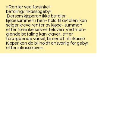
• Renter ved forsinket
betaling/inkassogebyr
Dersom kjøperen ikke betaler
kjøpesummen i hen- hold til avtalen, kan
selger kreve renter av kjøpe- summen
etter forsinkelsesrenteloven. Ved man-
glende betaling kan kravet, etter
forutgående varsel, bli sendt til inkasso.
Kjøper kan da bli holdt ansvarlig for gebyr
etter inkassoloven.
• Gebyr ved uavhentede ikke-
forskuddsbetalte varer
Dersom kjøperen unnlater å hente
ubetalte varer, kan selger belaste kjøper
med et gebyr. Gebyret skal maksimalt
dekke selgerens faktiske utlegg for å
levere varen til kjøperen. Et slikt gebyr kan
ikke belastes kjøpere under 18 år.
12] Garanti
Garanti som gis av selgeren eller
produsenten, gir kjøperen rettigheter i
tillegg til de kjøperen allerede har etter
ufravikelig lovgivning. En garanti inne-
bærer dermed ingen begrensninger i
kjøperens rett til reklamasjon og krav ved
forsinkelse eller mangler etter punkt 9 og
10.