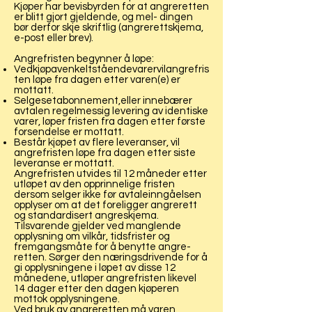
Kjøper har bevisbyrden for at angreretten
er blitt gjort gjeldende, og mel- dingen
bør derfor skje skriftlig (angrerettskjema,
e-post eller brev).
Angrefristen begynner å løpe:
Vedkjøpavenkeltståendevarervilangrefris
ten løpe fra dagen etter varen(e) er
mottatt.
Selgesetabonnement,eller innebærer
avtalen regelmessig levering av identiske
varer, løper fristen fra dagen etter første
forsendelse er mottatt.
Består kjøpet av flere leveranser, vil
angrefristen løpe fra dagen etter siste
leveranse er mottatt.
Angrefristen utvides til 12 måneder etter
utløpet av den opprinnelige fristen
dersom selger ikke før avtaleinngåelsen
opplyser om at det foreligger angrerett
og standardisert angreskjema.
Tilsvarende gjelder ved manglende
opplysning om vilkår, tidsfrister og
fremgangsmåte for å benytte angre-
retten. Sørger den næringsdrivende for å
gi opplysningene i løpet av disse 12
månedene, utløper angrefristen likevel
14 dager etter den dagen kjøperen
mottok opplysningene.
Ved bruk av angreretten må varen