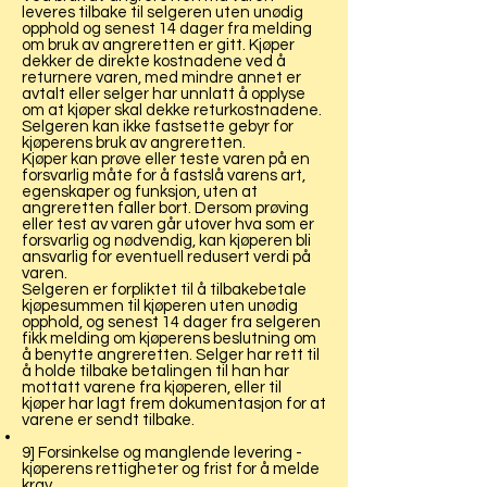
leveres tilbake til selgeren uten unødig
opphold og senest 14 dager fra melding
om bruk av angreretten er gitt. Kjøper
dekker de direkte kostnadene ved å
returnere varen, med mindre annet er
avtalt eller selger har unnlatt å opplyse
om at kjøper skal dekke returkostnadene.
Selgeren kan ikke fastsette gebyr for
kjøperens bruk av angreretten.
Kjøper kan prøve eller teste varen på en
forsvarlig måte for å fastslå varens art,
egenskaper og funksjon, uten at
angreretten faller bort. Dersom prøving
eller test av varen går utover hva som er
forsvarlig og nødvendig, kan kjøperen bli
ansvarlig for eventuell redusert verdi på
varen.
Selgeren er forpliktet til å tilbakebetale
kjøpesummen til kjøperen uten unødig
opphold, og senest 14 dager fra selgeren
fikk melding om kjøperens beslutning om
å benytte angreretten. Selger har rett til
å holde tilbake betalingen til han har
mottatt varene fra kjøperen, eller til
kjøper har lagt frem dokumentasjon for at
varene er sendt tilbake.
9] Forsinkelse og manglende levering -
kjøperens rettigheter og frist for å melde
krav