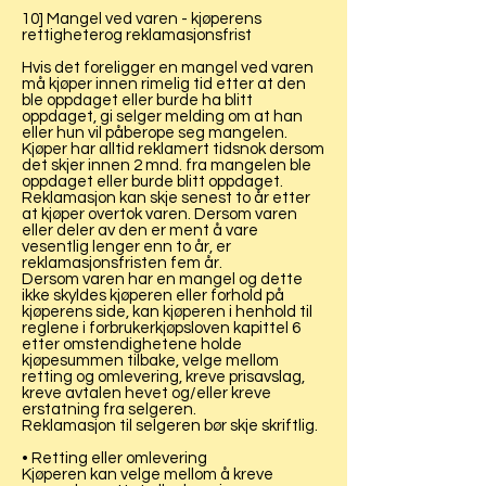
10] Mangel ved varen - kjøperens
rettigheterog reklamasjonsfrist
Hvis det foreligger en mangel ved varen
må kjøper innen rimelig tid etter at den
ble oppdaget eller burde ha blitt
oppdaget, gi selger melding om at han
eller hun vil påberope seg mangelen.
Kjøper har alltid reklamert tidsnok dersom
det skjer innen 2 mnd. fra mangelen ble
oppdaget eller burde blitt oppdaget.
Reklamasjon kan skje senest to år etter
at kjøper overtok varen. Dersom varen
eller deler av den er ment å vare
vesentlig lenger enn to år, er
reklamasjonsfristen fem år.
Dersom varen har en mangel og dette
ikke skyldes kjøperen eller forhold på
kjøperens side, kan kjøperen i henhold til
reglene i forbrukerkjøpsloven kapittel 6
etter omstendighetene holde
kjøpesummen tilbake, velge mellom
retting og omlevering, kreve prisavslag,
kreve avtalen hevet og/eller kreve
erstatning fra selgeren.
Reklamasjon til selgeren bør skje skriftlig.
• Retting eller omlevering
Kjøperen kan velge mellom å kreve