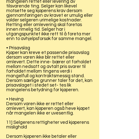
mangelen rettet eller levering av
tilsvarende ting. Selger kan likevel
motsette seg kjøperens krav dersom
gjennomføringen av kravet er umulig eller
volder selgeren urimelige kostnader.
Retting eller omlevering skal foretas
innen rimelig tid. Selger har i
utgangspunktet ikke rett til å foreta mer
enn to avhjelpsforsøk for samme mangel.
• Prisavslag
Kjøper kan kreve et passende prisavslag
dersom varen ikke blir rettet eller
omlevert. Dette inne- bærer at forholdet
mellom nedsatt og avtalt pris svarer til
forholdet mellom tingens verdi i
mangelfull og kontraktsmessig stand.
Dersom særlige grunner taler for det, kan
prisavslaget i stedet set- tes lik
mangelens betydning for kjøperen.
• Heving
Dersom varen ikke er rettet eller
omlevert, kan kjøperen også heve kjøpet
når mangelen ikke er uvesentlig.
11] Selgerens rettigheter ved kjøperens
mislighold
Dersom kjøperen ikke betaler eller