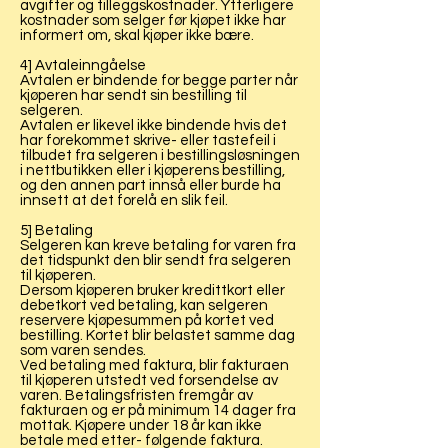
avgifter og tilleggskostnader. Ytterligere
kostnader som selger før kjøpet ikke har
informert om, skal kjøper ikke bære.
4] Avtaleinngåelse
Avtalen er bindende for begge parter når
kjøperen har sendt sin bestilling til
selgeren.
Avtalen er likevel ikke bindende hvis det
har forekommet skrive- eller tastefeil i
tilbudet fra selgeren i bestillingsløsningen
i nettbutikken eller i kjøperens bestilling,
og den annen part innså eller burde ha
innsett at det forelå en slik feil.
5] Betaling
Selgeren kan kreve betaling for varen fra
det tidspunkt den blir sendt fra selgeren
til kjøperen.
Dersom kjøperen bruker kredittkort eller
debetkort ved betaling, kan selgeren
reservere kjøpesummen på kortet ved
bestilling. Kortet blir belastet samme dag
som varen sendes.
Ved betaling med faktura, blir fakturaen
til kjøperen utstedt ved forsendelse av
varen. Betalingsfristen fremgår av
fakturaen og er på minimum 14 dager fra
mottak. Kjøpere under 18 år kan ikke
betale med etter- følgende faktura.