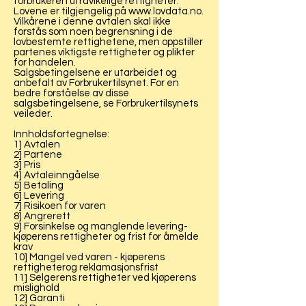
forbrukeren ufravikelige rettigheter.
Lovene er tilgjengelig på
www.lovdata.no
.
Vilkårene i denne avtalen skal ikke
forstås som noen begrensning i de
lovbestemte rettighetene, men oppstiller
partenes viktigste rettigheter og plikter
for handelen.
Salgsbetingelsene er utarbeidet og
anbefalt av Forbrukertilsynet. For en
bedre forståelse av disse
salgsbetingelsene, se Forbrukertilsynets
veileder.
Innholdsfortegnelse:
1] Avtalen
2] Partene
3] Pris
4] Avtaleinngåelse
5] Betaling
6] Levering
7] Risikoen for varen
8] Angrerett
9] Forsinkelse og manglende levering-
kjøperens rettigheter og frist for åmelde
krav
10] Mangel ved varen - kjøperens
rettigheterog reklamasjonsfrist
11] Selgerens rettigheter ved kjøperens
mislighold
12] Garanti