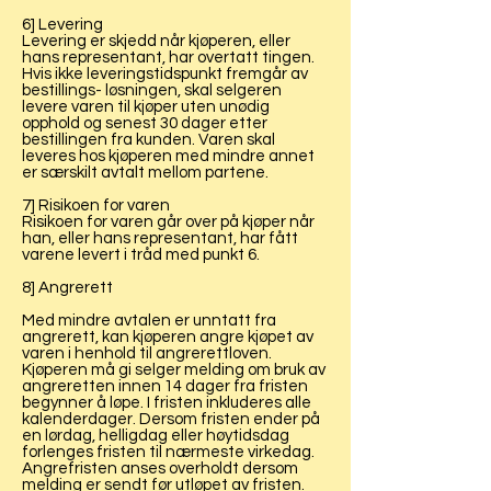
6] Levering
Levering er skjedd når kjøperen, eller
hans representant, har overtatt tingen.
Hvis ikke leveringstidspunkt fremgår av
bestillings- løsningen, skal selgeren
levere varen til kjøper uten unødig
opphold og senest 30 dager etter
bestillingen fra kunden. Varen skal
leveres hos kjøperen med mindre annet
er særskilt avtalt mellom partene.
7] Risikoen for varen
Risikoen for varen går over på kjøper når
han, eller hans representant, har fått
varene levert i tråd med punkt 6.
8] Angrerett
Med mindre avtalen er unntatt fra
angrerett, kan kjøperen angre kjøpet av
varen i henhold til angrerettloven.
Kjøperen må gi selger melding om bruk av
angreretten innen 14 dager fra fristen
begynner å løpe. I fristen inkluderes alle
kalenderdager. Dersom fristen ender på
en lørdag, helligdag eller høytidsdag
forlenges fristen til nærmeste virkedag.
Angrefristen anses overholdt dersom
melding er sendt før utløpet av fristen.