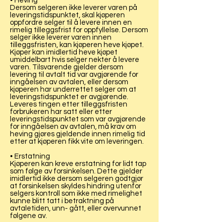
• Heving
Dersom selgeren ikke leverer varen på
leveringstidspunktet, skal kjøperen
oppfordre selger til å levere innen en
rimelig tilleggsfrist for oppfyllelse. Dersom
selger ikke leverer varen innen
tilleggsfristen, kan kjøperen heve kjøpet.
Kjøper kan imidlertid heve kjøpet
umiddelbart hvis selger nekter å levere
varen. Tilsvarende gjelder dersom
levering til avtalt tid var avgjørende for
inngåelsen av avtalen, eller dersom
kjøperen har underrettet selger om at
leveringstidspunktet er avgjørende.
Leveres tingen etter tilleggsfristen
forbrukeren har satt eller etter
leveringstidspunktet som var avgjørende
for inngåelsen av avtalen, må krav om
heving gjøres gjeldende innen rimelig tid
etter at kjøperen fikk vite om leveringen.
• Erstatning
Kjøperen kan kreve erstatning for lidt tap
som følge av forsinkelsen. Dette gjelder
imidlertid ikke dersom selgeren godtgjør
at forsinkelsen skyldes hindring utenfor
selgers kontroll som ikke med rimelighet
kunne blitt tatt i betraktning på
avtaletiden, unn- gått, eller overvunnet
følgene av.